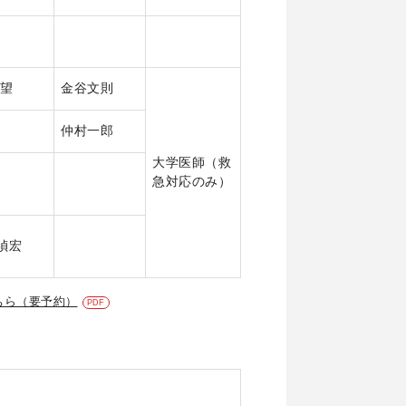
 望
金谷文則
仲村一郎
大学医師（救
急対応のみ）
禎宏
ちら（要予約）