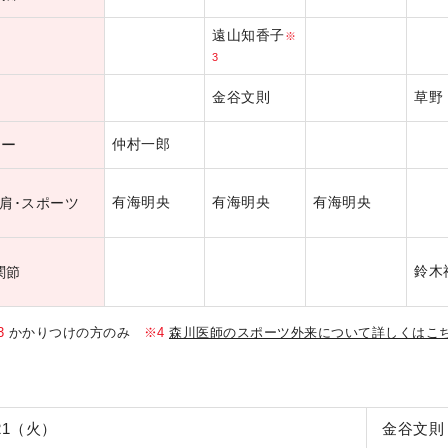
遠山知香子
※
3
金谷文則
草野
ター
仲村一郎
有海明央
有海明央
有海明央
･肩･スポーツ
鈴木
関節
3
かかりつけの方のみ
※4
森川医師のスポーツ外来について詳しくはこ
/21（火）
金谷文則