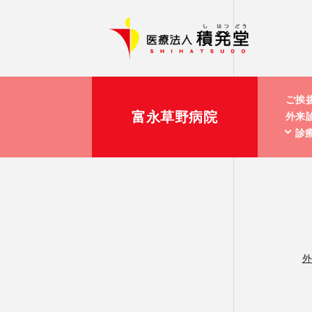
ご挨
富永草野病院
外来
診