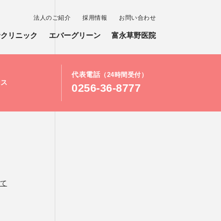
法人のご紹介
採用情報
お問い合わせ
野クリニック
エバーグリーン
富永草野医院
代表電話
（24時間受付）
セス
0256-36-8777
て