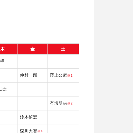
木
金
土
 望
仲村一郎
澤上公彦
※1
知之
有海明央
※2
鈴木禎宏
森川大智
※4