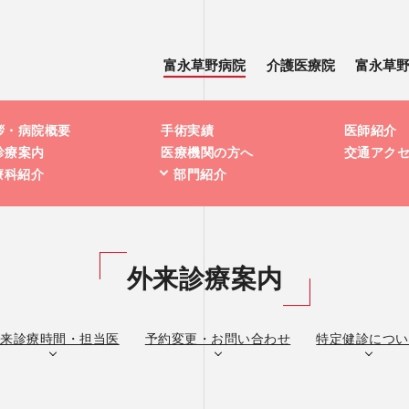
富永草野病院
介護医療院
富永草
拶・病院概要
手術実績
医師紹介
診療案内
医療機関の方へ
交通アク
療科紹介
部門紹介
外来診療案内
外来診療時間・担当医
予約変更・お問い合わせ
特定健診につい