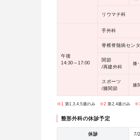
リウマチ科
手外科
脊椎脊髄病セン
午後
関節
14:30～17:00
膝
/再建外科
スポーツ
膝
/膝関節
※1
第1,3,4,5週のみ
※2
第2,4週のみ
※
整形外科の休診予定
休診
7