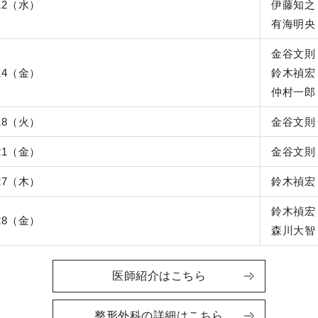
/12（水）
伊藤知之
有海明央
金谷文則
/14（金）
鈴木禎宏
仲村一郎
/18（火）
金谷文則
/21（金）
金谷文則
/27（木）
鈴木禎宏
鈴木禎宏
/28（金）
森川大智
医師紹介はこちら
整形外科の詳細はこちら