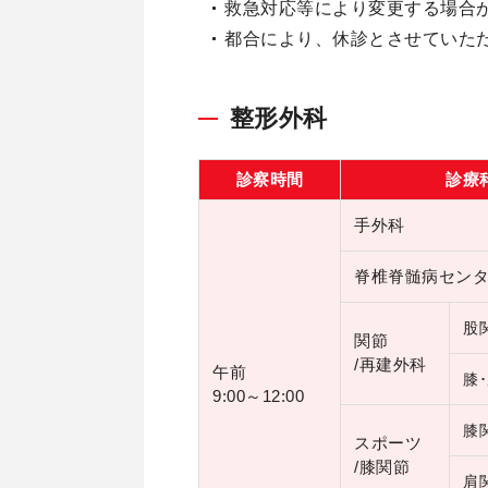
救急対応等により変更する場合
都合により、休診とさせていた
整形外科
診察時間
診療
手外科
脊椎脊髄病セン
股
関節
/再建外科
午前
膝
9:00～12:00
膝
スポーツ
/膝関節
肩