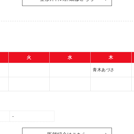
火
水
木
青木あづさ
-