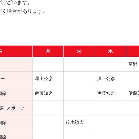
がございます。
だく場合があります。
科
月
火
水
草野
ター
澤上公彦
澤上公彦
伊藤知之
伊藤知之
伊藤
関節
･肩･スポーツ
鈴木禎宏
関節
関節