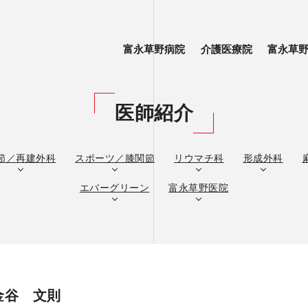
富永草野病院
介護医療院
富永草
医師紹介
節／再建外科
スポーツ／膝関節
リウマチ科
形成外科
エバーグリーン
富永草野医院
金谷 文則