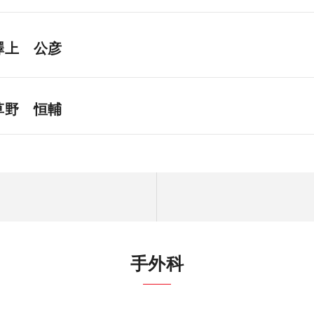
澤上 公彦
草野 恒輔
手外科