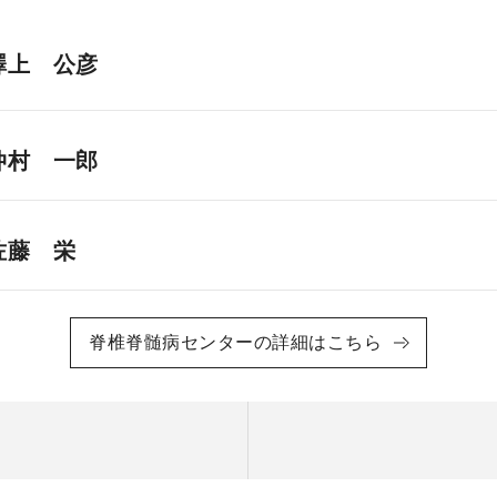
澤上 公彦
仲村 一郎
佐藤 栄
脊椎脊髄病センターの詳細はこちら