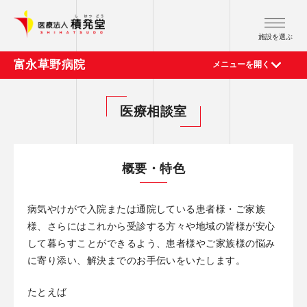
施設を選ぶ
富永草野病院
メニューを開く
ご挨拶・病院概要
医師紹介
医療相談室
外来診療案内
交通アクセス
診療科紹介
手術実績
医療機関の方へ
概要・特色
部門紹介
病気やけがで入院または通院している患者様・ご家族
代表電話
（24時間受付）
様、さらにはこれから受診する方々や地域の皆様が安心
0256-36-8777
して暮らすことができるよう、患者様やご家族様の悩み
に寄り添い、解決までのお手伝いをいたします。
たとえば