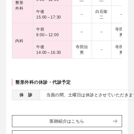
整形
外科
午後
白石衛
－
－
15:00～17:30
二
午前
寺田治
－
－
9:00～12:00
男
内科
午後
寺田治
寺田治
－
14:00～16:30
男
男
整形外科の休診・代診予定
休 診
当面の間、土曜日は休診とさせていただきま
医師紹介はこちら