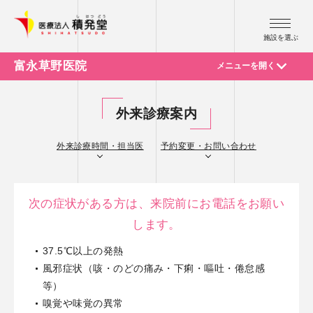
施設を選ぶ
富永草野医院
メニューを開く
ご挨拶・医院概要
外来診療案内
外来診療案内
診療科紹介
交通アクセス
医師紹介
外来診療時間・担当医
予約変更・お問い合わせ
代表電話
0256-93-1001
次の症状がある方は、来院前にお電話をお願い
します。
37.5℃以上の発熱
風邪症状（咳・のどの痛み・下痢・嘔吐・倦怠感
等）
嗅覚や味覚の異常